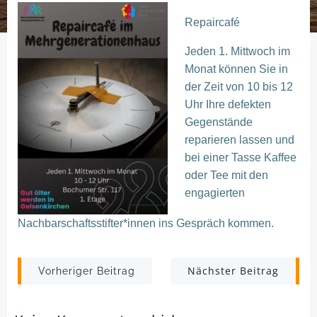
Repaircafé
Jeden 1. Mittwoch im
Monat können Sie in
der Zeit von 10 bis 12
Uhr Ihre defekten
Gegenstände
reparieren lassen und
bei einer Tasse Kaffee
oder Tee mit
den
engagierten
Nachbarschaftsstifter
*innen ins Gespräch kommen.
Post
Post
Nächster Beitrag
Vorheriger Beitrag
navigation
navigation