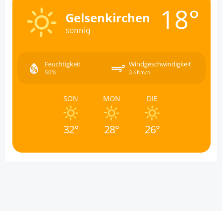
18°
Gelsenkirchen
sonnig
Feuchtigkeit
Windgeschwindigkeit
50%
3.6Km/h
SON
MON
DIE
32°
28°
26°