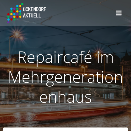
Zum
Inhalt
springen
Repaircafé im
Mehrgeneration
enhaus