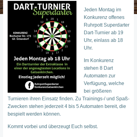
Jeden Montag im
Konkurenz offenes
Ruhrpott Superdarter
Dart-Turnier ab 19
Uhr, einlass ab 18
Uhr.
Im Konkurenz
stehen 8 Dart
Automaten zur
Verfügung, welche
bei größeren
Turnieren ihren Einsatz finden. Zu Trainings-/ und Spaß-
Zwecken stehen jederzeit 4 bis 5 Automaten bereit, die
bespielt werden können.
Kommt vorbei und überzeugt Euch selbst.