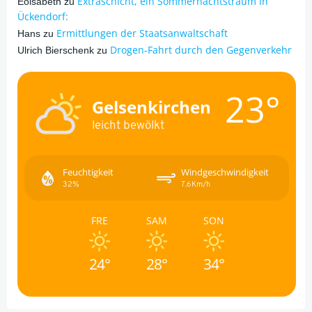
Extraschicht, ein Sommernachtstraum in
Eöisabeth
zu
Ückendorf:
Ermittlungen der Staatsanwaltschaft
Hans
zu
Drogen-Fahrt durch den Gegenverkehr
Ulrich Bierschenk
zu
23°
Gelsenkirchen
leicht bewölkt
Feuchtigkeit
Windgeschwindigkeit
32%
7.6Km/h
FRE
SAM
SON
24°
28°
34°