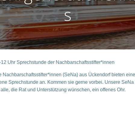
s
-12 Uhr
Sprechstunde der Nachbarschaftsstifter*innen
e Nachbarschaftsstifter*innen (
S
eNa
) aus Ückendorf bieten
ein
fene Sprechstunde an. Kommen sie gerne vorbei. Unsere
SeNa
r alle, die Rat und Unterstützung wünschen, ein offenes Ohr.