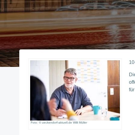
10
Di
of
fü
Foto: © ueckendorf-aktuell.de Willi Müller