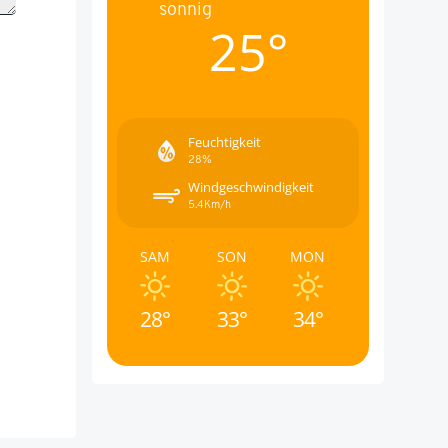
sonnig
25°
Feuchtigkeit
28%
Windgeschwindigkeit
5.4Km/h
SAM
SON
MON
28°
33°
34°