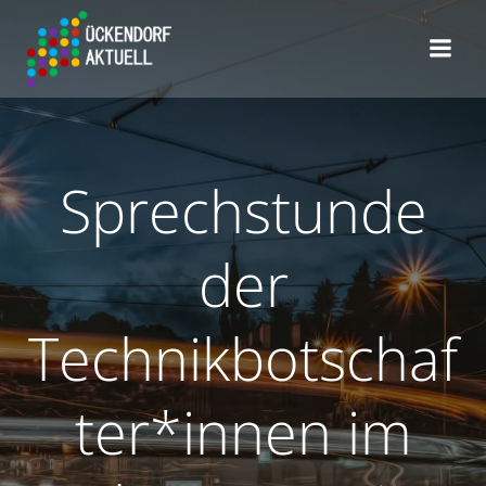
Zum
Inhalt
springen
Sprechstunde
der
Technikbotschaf
ter*innen im