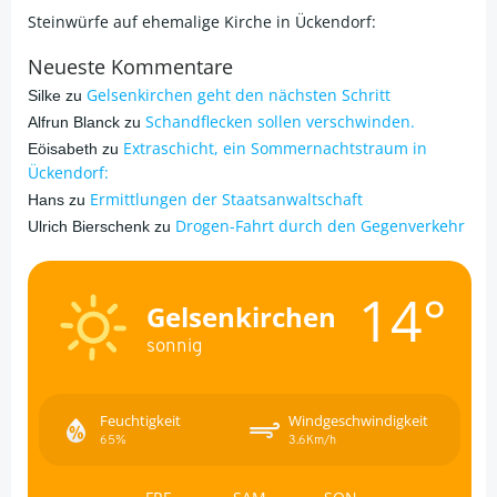
Steinwürfe auf ehemalige Kirche in Ückendorf:
Neueste Kommentare
Gelsenkirchen geht den nächsten Schritt
Silke
zu
Schandflecken sollen verschwinden.
Alfrun Blanck
zu
Extraschicht, ein Sommernachtstraum in
Eöisabeth
zu
Ückendorf:
Ermittlungen der Staatsanwaltschaft
Hans
zu
Drogen-Fahrt durch den Gegenverkehr
Ulrich Bierschenk
zu
14°
Gelsenkirchen
sonnig
Feuchtigkeit
Windgeschwindigkeit
65%
3.6Km/h