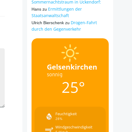
Sommernachtstraum in Ückendorf:
Ermittlungen der
Hans
zu
Staatsanwaltschaft
Drogen-Fahrt
Ulrich Bierschenk
zu
durch den Gegenverkehr
Gelsenkirchen
sonnig
25°
Feuchtigkeit
28%
Windgeschwindigkeit