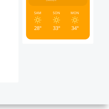
5.4Km/h
SAM
SON
MON
28°
33°
34°