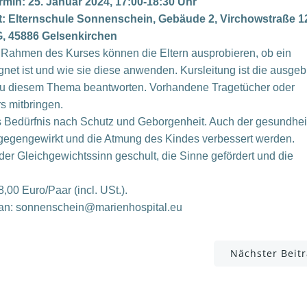
rmin: 25. Januar 2024, 17:00-18:30 Uhr
t: Elternschule Sonnenschein, Gebäude 2, Virchowstraße 12
, 45886 Gelsenkirchen
 Rahmen des Kurses können die Eltern ausprobieren, ob ein
gnet ist und wie sie diese anwenden. Kursleitung ist die ausgeb
n zu diesem Thema beantworten. Vorhandene Tragetücher oder
s mitbringen.
as Bedürfnis nach Schutz und Geborgenheit. Auch der gesundhei
ntgegengewirkt und die Atmung des Kindes verbessert werden.
 Gleichgewichtssinn geschult, die Sinne gefördert und die
00 Euro/Paar (incl. USt.).
 an: sonnenschein@marienhospital.eu
Post
Nächster Beit
navigation