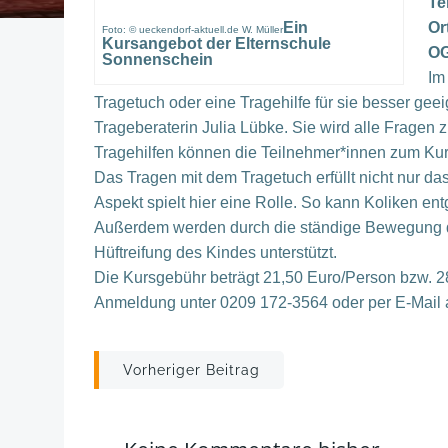
Te
Ein
Or
Foto: © ueckendorf-aktuell.de W. Müller
Kursangebot der Elternschule
OG
Sonnenschein
Im
Tragetuch oder eine Tragehilfe für sie besser geei
Trageberaterin Julia Lübke. Sie wird alle Frage
Tragehilfen können die Teilnehmer*innen zum Kur
Das Tragen mit dem Tragetuch erfüllt nicht nur d
Aspekt spielt hier eine Rolle. So kann Koliken e
Außerdem werden durch die ständige Bewegung der
Hüftreifung des Kindes unterstützt.
Die Kursgebühr beträgt 21,50 Euro/Person bzw. 28,
Anmeldung unter 0209 172-3564 oder per E-Mail
Post
Vorheriger Beitrag
navigation