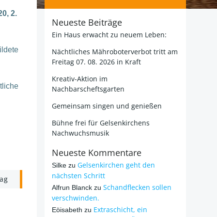
0, 2.
Neueste Beiträge
Ein Haus erwacht zu neuem Leben:
ildete
Nächtliches Mähroboterverbot tritt am
Freitag 07. 08. 2026 in Kraft
Kreativ-Aktion im
tliche
Nachbarscheftsgarten
Gemeinsam singen und genießen
Bühne frei für Gelsenkirchens
Nachwuchsmusik
Neueste Kommentare
Gelsenkirchen geht den
Silke
zu
nächsten Schritt
rag
Schandflecken sollen
Alfrun Blanck
zu
verschwinden.
Extraschicht, ein
Eöisabeth
zu