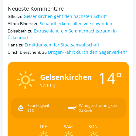
Neueste Kommentare
Gelsenkirchen geht den nächsten Schritt
Silke
zu
Schandflecken sollen verschwinden.
Alfrun Blanck
zu
Extraschicht, ein Sommernachtstraum in
Eöisabeth
zu
Ückendorf:
Ermittlungen der Staatsanwaltschaft
Hans
zu
Drogen-Fahrt durch den Gegenverkehr
Ulrich Bierschenk
zu
14°
Gelsenkirchen
sonnig
Feuchtigkeit
Windgeschwindigkeit
65%
3.6Km/h
FRE
SAM
SON