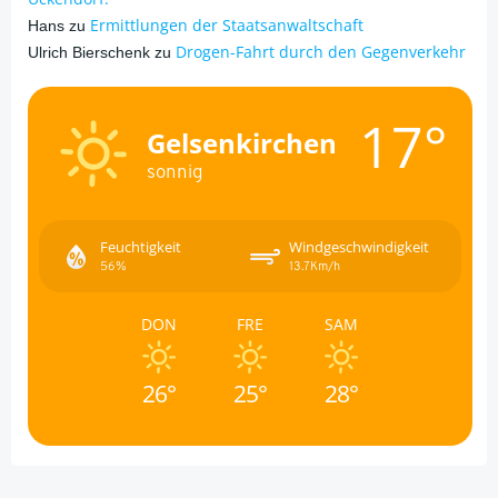
Ermittlungen der Staatsanwaltschaft
Hans
zu
Drogen-Fahrt durch den Gegenverkehr
Ulrich Bierschenk
zu
17°
Gelsenkirchen
sonnig
Feuchtigkeit
Windgeschwindigkeit
56%
13.7Km/h
DON
FRE
SAM
26°
25°
28°