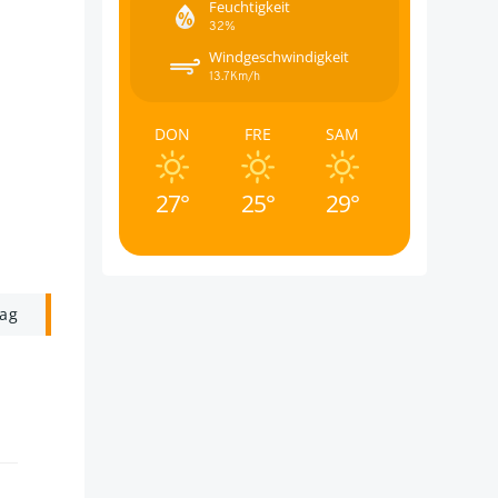
Feuchtigkeit
32%
Windgeschwindigkeit
13.7Km/h
DON
FRE
SAM
27°
25°
29°
rag