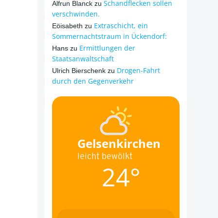
Schandflecken sollen
Alfrun Blanck
zu
verschwinden.
Extraschicht, ein
Eöisabeth
zu
Sommernachtstraum in Ückendorf:
Ermittlungen der
Hans
zu
Staatsanwaltschaft
Drogen-Fahrt
Ulrich Bierschenk
zu
durch den Gegenverkehr
Gelsenkirchen
leicht bewölkt
24°