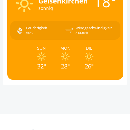
18°
Gelsenkirchen
sonnig
Feuchtigkeit
Windgeschwindigkeit
50%
3.6Km/h
SON
MON
DIE
32°
28°
26°