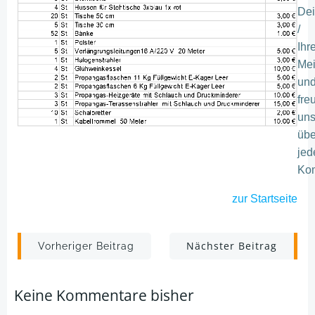
De
/
Ihr
Me
un
fre
un
übe
jed
Ko
zur
Startseite
Post
Post
Nächster Beitrag
Vorheriger Beitrag
navigation
navigation
Keine Kommentare bisher