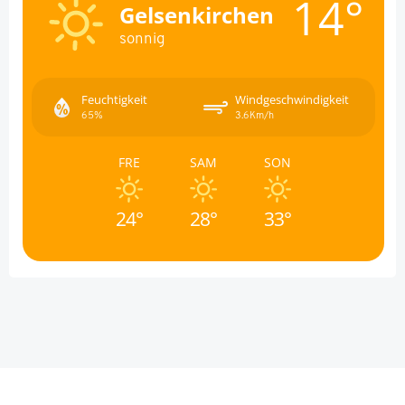
14°
Gelsenkirchen
sonnig
Feuchtigkeit
Windgeschwindigkeit
65%
3.6Km/h
FRE
SAM
SON
24°
28°
33°