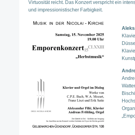
Virtuosität reicht. Das Konzert verspricht ein int
und impressionistischer Farbigkeit.
Aleksa
Klavi
Düssel
Klavi
Kunst
Andre
Andre
Watten
Bisch
Hochsc
Organ
„Empo