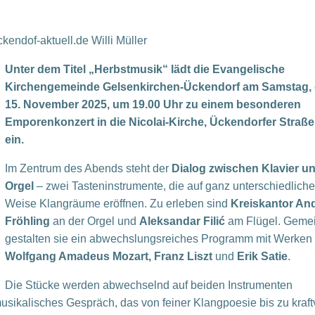
endof-aktuell.de Willi Müller
Unter dem Titel „Herbstmusik“ lädt die Evangelische
Kirchengemeinde Gelsenkirchen-Ückendorf am Samstag,
15. November 2025, um 19.00 Uhr zu einem besonderen
Emporenkonzert in die Nicolai-Kirche, Ückendorfer Straße
ein.
Im Zentrum des Abends steht der
Dialog zwischen Klavier u
Orgel
– zwei Tasteninstrumente, die auf ganz unterschiedliche
Weise Klangräume eröffnen. Zu erleben sind
Kreiskantor An
Fröhling
an der Orgel und
Aleksandar Filić
am Flügel. Geme
gestalten sie ein abwechslungsreiches Programm mit Werken
Wolfgang Amadeus Mozart, Franz Liszt
und
Erik Satie
.
Die Stücke werden abwechselnd auf beiden Instrumenten
musikalisches Gespräch, das von feiner Klangpoesie bis zu kraft