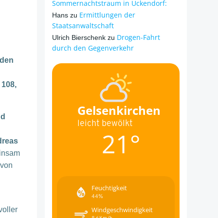
Sommernachtstraum in Ückendorf:
Ermittlungen der
Hans
zu
Staatsanwaltschaft
Drogen-Fahrt
Ulrich Bierschenk
zu
durch den Gegenverkehr
 den
 108,
Gelsenkirchen
nd
leicht bewölkt
21°
dreas
insam
 von
Feuchtigkeit
44%
voller
Windgeschwindigkeit