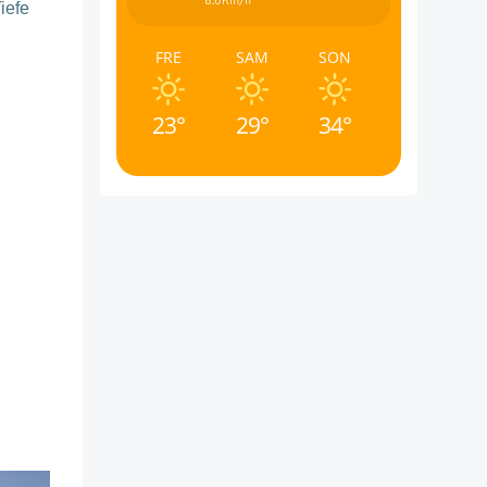
8.6Km/h
iefe
FRE
SAM
SON
23°
29°
34°