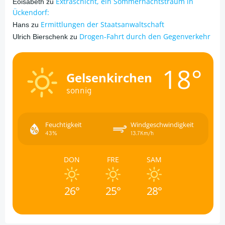
Extraschicht, ein Sommernachtstraum in
Eöisabeth
zu
Ückendorf:
Ermittlungen der Staatsanwaltschaft
Hans
zu
Drogen-Fahrt durch den Gegenverkehr
Ulrich Bierschenk
zu
18°
Gelsenkirchen
sonnig
Feuchtigkeit
Windgeschwindigkeit
43%
13.7Km/h
DON
FRE
SAM
26°
25°
28°