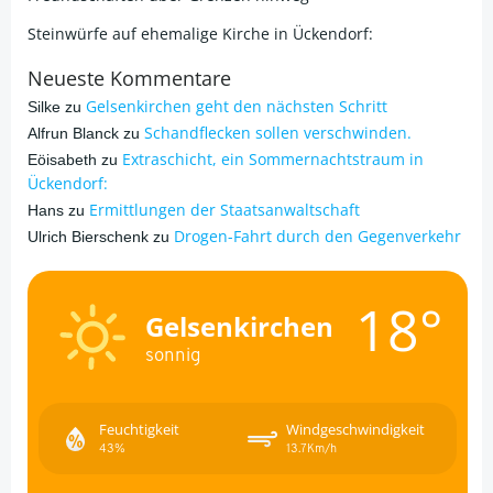
Steinwürfe auf ehemalige Kirche in Ückendorf:
Neueste Kommentare
Gelsenkirchen geht den nächsten Schritt
Silke
zu
Schandflecken sollen verschwinden.
Alfrun Blanck
zu
Extraschicht, ein Sommernachtstraum in
Eöisabeth
zu
Ückendorf:
Ermittlungen der Staatsanwaltschaft
Hans
zu
Drogen-Fahrt durch den Gegenverkehr
Ulrich Bierschenk
zu
18°
Gelsenkirchen
sonnig
Feuchtigkeit
Windgeschwindigkeit
43%
13.7Km/h