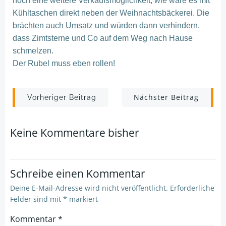
noch eine weitere Verkaufsmöglichkeit, wie wäre es mit
Kühltaschen direkt neben der Weihnachtsbäckerei. Die
brächten auch Umsatz und würden dann verhindern,
dass Zimtsterne und Co auf dem Weg nach Hause
schmelzen.
Der Rubel muss eben rollen!
Post
Post
Nächster Beitrag
Vorheriger Beitrag
navigation
navigation
Keine Kommentare bisher
Schreibe einen Kommentar
Deine E-Mail-Adresse wird nicht veröffentlicht.
Erforderliche
Felder sind mit
*
markiert
Kommentar
*