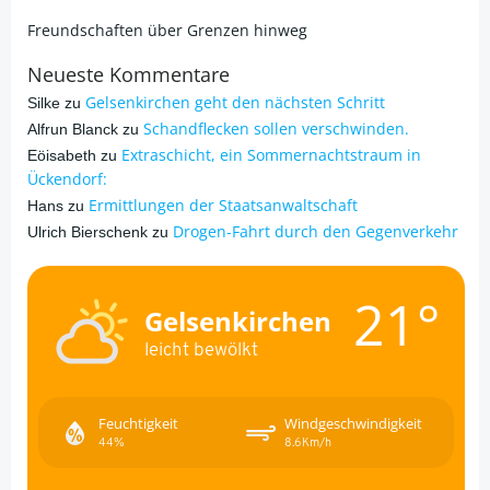
Freundschaften über Grenzen hinweg
Neueste Kommentare
Gelsenkirchen geht den nächsten Schritt
Silke
zu
Schandflecken sollen verschwinden.
Alfrun Blanck
zu
Extraschicht, ein Sommernachtstraum in
Eöisabeth
zu
Ückendorf:
Ermittlungen der Staatsanwaltschaft
Hans
zu
Drogen-Fahrt durch den Gegenverkehr
Ulrich Bierschenk
zu
21°
Gelsenkirchen
leicht bewölkt
Feuchtigkeit
Windgeschwindigkeit
44%
8.6Km/h