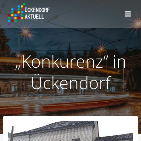
Zum
Inhalt
springen
„Konkurenz“ in
Ückendorf