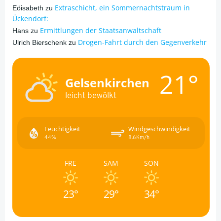
Extraschicht, ein Sommernachtstraum in
Eöisabeth
zu
Ückendorf:
Ermittlungen der Staatsanwaltschaft
Hans
zu
Drogen-Fahrt durch den Gegenverkehr
Ulrich Bierschenk
zu
21°
Gelsenkirchen
leicht bewölkt
Feuchtigkeit
Windgeschwindigkeit
44%
8.6Km/h
FRE
SAM
SON
23°
29°
34°