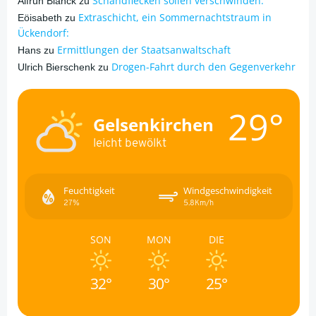
Schandflecken sollen verschwinden.
Alfrun Blanck
zu
Extraschicht, ein Sommernachtstraum in
Eöisabeth
zu
Ückendorf:
Ermittlungen der Staatsanwaltschaft
Hans
zu
Drogen-Fahrt durch den Gegenverkehr
Ulrich Bierschenk
zu
29°
Gelsenkirchen
leicht bewölkt
Feuchtigkeit
Windgeschwindigkeit
27%
5.8Km/h
SON
MON
DIE
32°
30°
25°