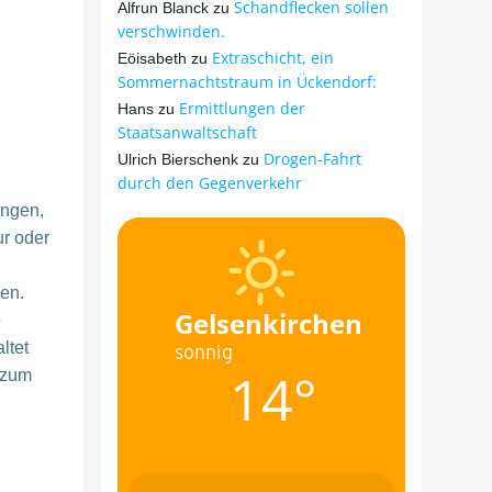
Schandflecken sollen
Alfrun Blanck
zu
verschwinden.
Extraschicht, ein
Eöisabeth
zu
Sommernachtstraum in Ückendorf:
Ermittlungen der
Hans
zu
Staatsanwaltschaft
Drogen-Fahrt
Ulrich Bierschenk
zu
durch den Gegenverkehr
ingen,
ur oder
hen.
Gelsenkirchen
e
ltet
sonnig
14°
r zum