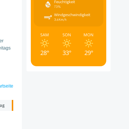
Feuchtigkeit
73%
Windgeschwindigkeit
3.6Km/h
SAM
SON
MON
er
eitags
28°
33°
29°
rtseite
rag