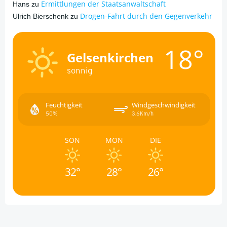
Ermittlungen der Staatsanwaltschaft
Hans
zu
Drogen-Fahrt durch den Gegenverkehr
Ulrich Bierschenk
zu
18°
Gelsenkirchen
sonnig
Feuchtigkeit
Windgeschwindigkeit
50%
3.6Km/h
SON
MON
DIE
32°
28°
26°