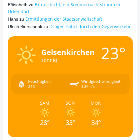
Extraschicht, ein Sommernachtstraum in
Eöisabeth
zu
Ückendorf:
Ermittlungen der Staatsanwaltschaft
Hans
zu
Drogen-Fahrt durch den Gegenverkehr
Ulrich Bierschenk
zu
23°
Gelsenkirchen
sonnig
Feuchtigkeit
Windgeschwindigkeit
29%
8.3Km/h
SAM
SON
MON
28°
33°
34°