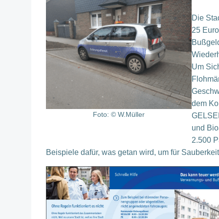
Die Sta
25 Euro
Bußgeld
Wiederh
Um Sich
Flohmär
Geschwi
dem Kom
Foto: © W.Müller
GELSEND
und Bio
2.500 P
Beispiele dafür, was getan wird, um für Sauberkei