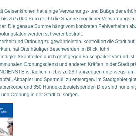
dt Gelsenkirchen hat einige Verwarnungs- und Bußgelder erhöh
 bis zu 5.000 Euro reicht die Spanne möglicher Verwarnungs- 
er. Die genaue Summe hängt vom konkreten Fehlverhalten ab.
olungstaten werden schwerer bestraft.
erheit und Ordnung zu gewährleisten, kontrolliert die Stadt auf
kten, hat Orte häufiger Beschwerden im Blick, führt
ndigkeitskontrollen durch geht gegen Falschparker vor und ist 
munalen Ordnungsdienst und anderen Kräften in der Stadt prä
IENSTE ist täglich mit bis zu 28 Fahrzeugen unterwegs, um 
abfall, Altpapier und Sperrmüll zu entsorgen. Im Stadtgebiet gib
apierkörbe und 350 Hundekotbeutelspender. Dies sind nur eini
t und Ordnung in der Stadt zu sorgen.