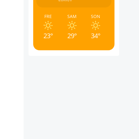
8.6Km/h
FRE
SAM
SON
23°
29°
34°