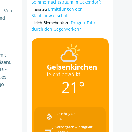
Sommernachtstraum in Ückendorf:
Ermittlungen der
Hans
zu
t. Von
Staatsanwaltschaft
und
Drogen-Fahrt
Ulrich Bierschenk
zu
durch den Gegenverkehr
mit
sent.
Gelsenkirchen
Rest-
leicht bewölkt
t es
21°
ge
Feuchtigkeit
44%
Windgeschwindigkeit