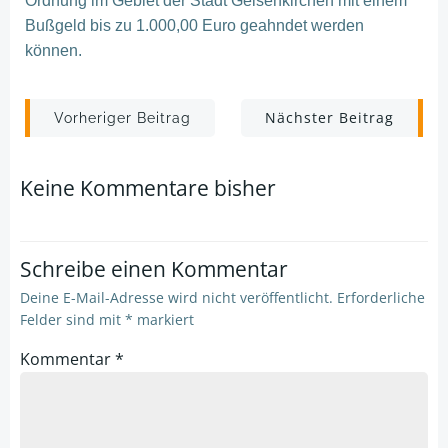
Ordnung im Gebiet der Stadt Gelsenkirchen mit einem
Bußgeld bis zu 1.000,00 Euro geahndet werden
können.
Post
Post
Nächster Beitrag
Vorheriger Beitrag
navigation
navigation
Keine Kommentare bisher
Schreibe einen Kommentar
Deine E-Mail-Adresse wird nicht veröffentlicht.
Erforderliche
Felder sind mit
*
markiert
Kommentar
*