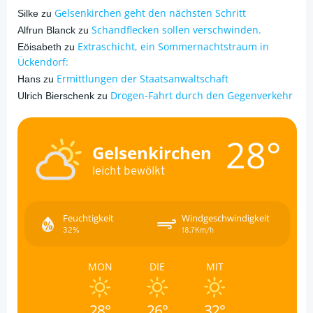
Gelsenkirchen geht den nächsten Schritt
Silke
zu
Schandflecken sollen verschwinden.
Alfrun Blanck
zu
Extraschicht, ein Sommernachtstraum in
Eöisabeth
zu
Ückendorf:
Ermittlungen der Staatsanwaltschaft
Hans
zu
Drogen-Fahrt durch den Gegenverkehr
Ulrich Bierschenk
zu
28°
Gelsenkirchen
leicht bewölkt
Feuchtigkeit
Windgeschwindigkeit
32%
18.7Km/h
MON
DIE
MIT
28°
26°
32°