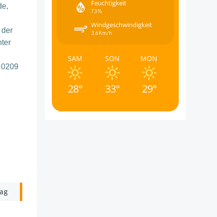
Feuchtigkeit
de,
73%
Windgeschwindigkeit
 der
3.6Km/h
ter
SAM
SON
MON
 0209
28°
33°
29°
rag