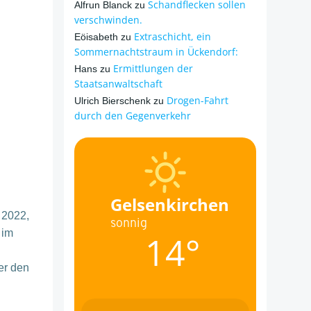
Schandflecken sollen
Alfrun Blanck
zu
verschwinden.
Extraschicht, ein
Eöisabeth
zu
Sommernachtstraum in Ückendorf:
Ermittlungen der
Hans
zu
Staatsanwaltschaft
Drogen-Fahrt
Ulrich Bierschenk
zu
durch den Gegenverkehr
Gelsenkirchen
 2022,
sonnig
 im
14°
er den