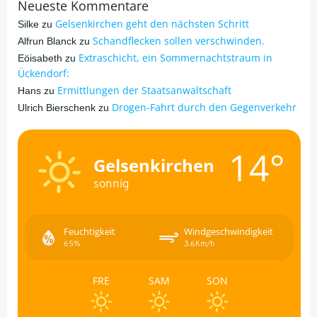
Neueste Kommentare
Gelsenkirchen geht den nächsten Schritt
Silke
zu
Schandflecken sollen verschwinden.
Alfrun Blanck
zu
Extraschicht, ein Sommernachtstraum in
Eöisabeth
zu
Ückendorf:
Ermittlungen der Staatsanwaltschaft
Hans
zu
Drogen-Fahrt durch den Gegenverkehr
Ulrich Bierschenk
zu
14°
Gelsenkirchen
sonnig
Feuchtigkeit
Windgeschwindigkeit
65%
3.6Km/h
FRE
SAM
SON