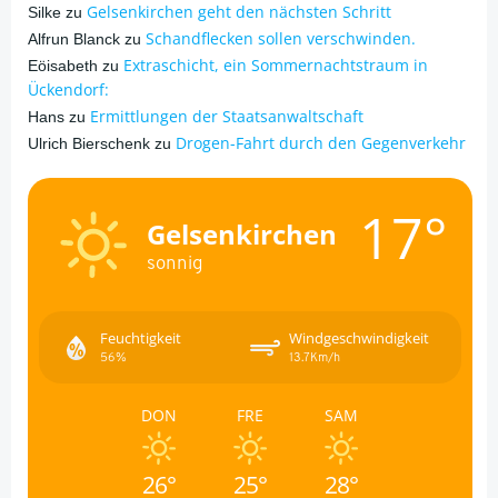
Gelsenkirchen geht den nächsten Schritt
Silke
zu
Schandflecken sollen verschwinden.
Alfrun Blanck
zu
Extraschicht, ein Sommernachtstraum in
Eöisabeth
zu
Ückendorf:
Ermittlungen der Staatsanwaltschaft
Hans
zu
Drogen-Fahrt durch den Gegenverkehr
Ulrich Bierschenk
zu
17°
Gelsenkirchen
sonnig
Feuchtigkeit
Windgeschwindigkeit
56%
13.7Km/h
DON
FRE
SAM
26°
25°
28°