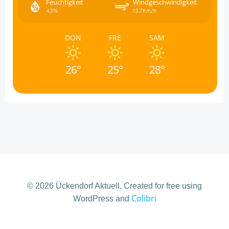
Feuchtigkeit
Windgeschwindigkeit
43%
13.7Km/h
DON
FRE
SAM
26°
25°
28°
© 2026 Ückendorf Aktuell. Created for free using
Colibri
WordPress and