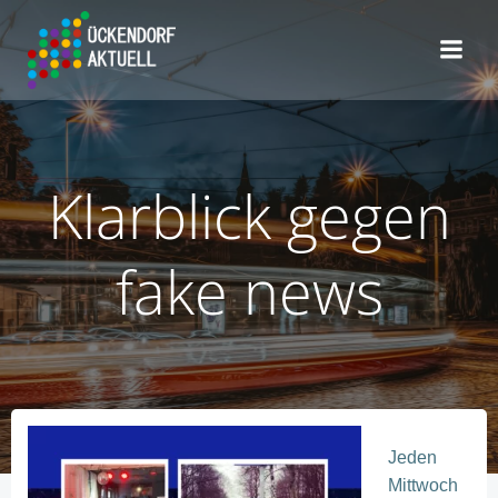
Zum
Inhalt
springen
Klarblick gegen
fake news
Jeden
Mittwoch