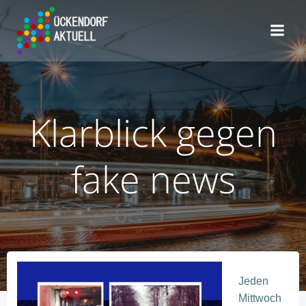
Zum
Inhalt
springen
Klarblick gegen
fake news
Jeden
Mittwoch