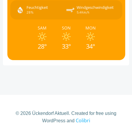
Feuchtigkeit
Windgeschwindigkeit
28%
5.4Km/h
SAM
SON
MON
28°
33°
34°
© 2026 Ückendorf Aktuell. Created for free using
Colibri
WordPress and