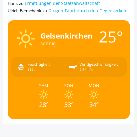
Ermittlungen der Staatsanwaltschaft
Hans
zu
Drogen-Fahrt durch den Gegenverkehr
Ulrich Bierschenk
zu
25°
Gelsenkirchen
sonnig
Feuchtigkeit
Windgeschwindigkeit
28%
5.4Km/h
SAM
SON
MON
28°
33°
34°