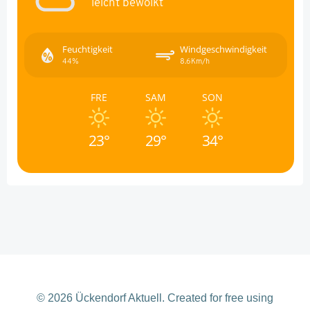
leicht bewölkt
Feuchtigkeit
Windgeschwindigkeit
44%
8.6Km/h
FRE
SAM
SON
23°
29°
34°
© 2026 Ückendorf Aktuell. Created for free using