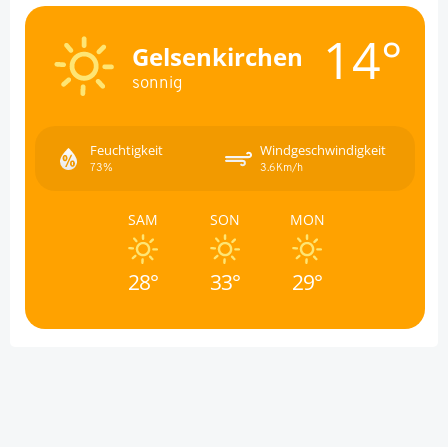
14°
Gelsenkirchen
sonnig
Feuchtigkeit
Windgeschwindigkeit
73%
3.6Km/h
SAM
SON
MON
28°
33°
29°