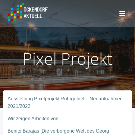
Zum
Inhalt
springen
Pixel Projekt
Ausstellung Pixelprojekt Ruhrgebiet – Neuaufnahmen
2021/2022
Wir zeigen Arbeiten von:
Benito Barajas [Die verborgene Welt des Georg