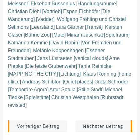
Meissner] Ekkehart Bussenius [Handlungsräume]
Christian Diehl [Vortrieb] Espen Eichhöfer [Die
Wanderung] [Vadder] Wolfgang Fröhling und Christel
Sellmons [Leerstand] Lara Gärtner [Transit] Kersten
Glaser [Bühne Zoo] [Mute] Miriam Juschkat [Spielraum]
Katharina Kemme [David Robin] [Von Fremden und
Freunden] Melanie Koppenhagen [Essener
Stadttauben] Jens Lüstraeten [vertical clouds] Arne
Piepke [Die letzte Grubenwehr] Tania Reinicke
[MAPPING THE CITY] [Lichtung] Klaus Ronning [home
office] Andreas Schiblon [Quiet places] Greta Schröder
[Temporäre Agora] Artur Sotula [Stille Stadt] Michael
Tiedke [Spielstätte] Christian Westphalen [Ruhrstadt
revisted]
Post
Post
Nächster Beitrag
Vorheriger Beitrag