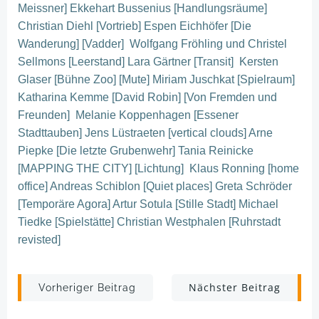
Meissner] Ekkehart Bussenius [Handlungsräume]
Christian Diehl [Vortrieb] Espen Eichhöfer [Die
Wanderung] [Vadder] Wolfgang Fröhling und Christel
Sellmons [Leerstand] Lara Gärtner [Transit] Kersten
Glaser [Bühne Zoo] [Mute] Miriam Juschkat [Spielraum]
Katharina Kemme [David Robin] [Von Fremden und
Freunden] Melanie Koppenhagen [Essener
Stadttauben] Jens Lüstraeten [vertical clouds] Arne
Piepke [Die letzte Grubenwehr] Tania Reinicke
[MAPPING THE CITY] [Lichtung] Klaus Ronning [home
office] Andreas Schiblon [Quiet places] Greta Schröder
[Temporäre Agora] Artur Sotula [Stille Stadt] Michael
Tiedke [Spielstätte] Christian Westphalen [Ruhrstadt
revisted]
Post
Post
Nächster Beitrag
Vorheriger Beitrag