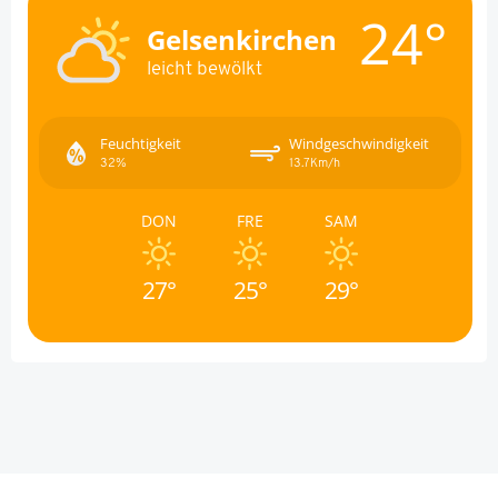
24°
Gelsenkirchen
leicht bewölkt
Feuchtigkeit
Windgeschwindigkeit
32%
13.7Km/h
DON
FRE
SAM
27°
25°
29°