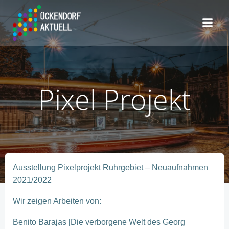
Zum
Inhalt
springen
Pixel Projekt
Ausstellung Pixelprojekt Ruhrgebiet – Neuaufnahmen
2021/2022
Wir zeigen Arbeiten von:
Benito Barajas [Die verborgene Welt des Georg