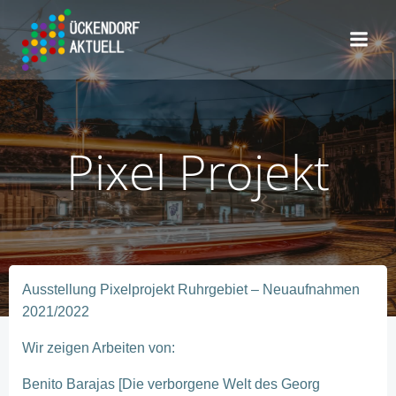
Zum
Inhalt
springen
Pixel Projekt
Ausstellung Pixelprojekt Ruhrgebiet – Neuaufnahmen
2021/2022
Wir zeigen Arbeiten von:
Benito Barajas [Die verborgene Welt des Georg