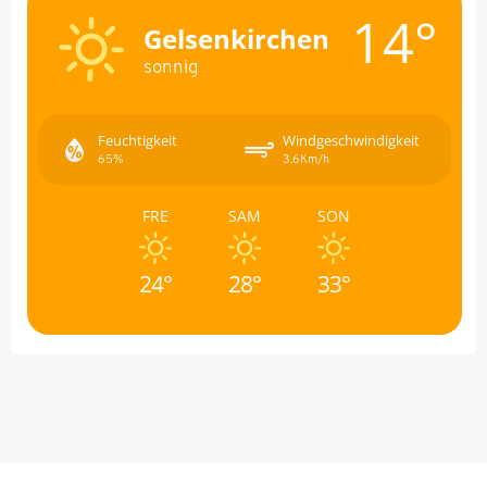
14°
Gelsenkirchen
sonnig
Feuchtigkeit
Windgeschwindigkeit
65%
3.6Km/h
FRE
SAM
SON
24°
28°
33°