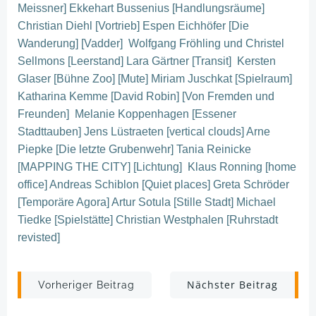
Meissner] Ekkehart Bussenius [Handlungsräume]
Christian Diehl [Vortrieb] Espen Eichhöfer [Die
Wanderung] [Vadder] Wolfgang Fröhling und Christel
Sellmons [Leerstand] Lara Gärtner [Transit] Kersten
Glaser [Bühne Zoo] [Mute] Miriam Juschkat [Spielraum]
Katharina Kemme [David Robin] [Von Fremden und
Freunden] Melanie Koppenhagen [Essener
Stadttauben] Jens Lüstraeten [vertical clouds] Arne
Piepke [Die letzte Grubenwehr] Tania Reinicke
[MAPPING THE CITY] [Lichtung] Klaus Ronning [home
office] Andreas Schiblon [Quiet places] Greta Schröder
[Temporäre Agora] Artur Sotula [Stille Stadt] Michael
Tiedke [Spielstätte] Christian Westphalen [Ruhrstadt
revisted]
Post
Post
Nächster Beitrag
Vorheriger Beitrag