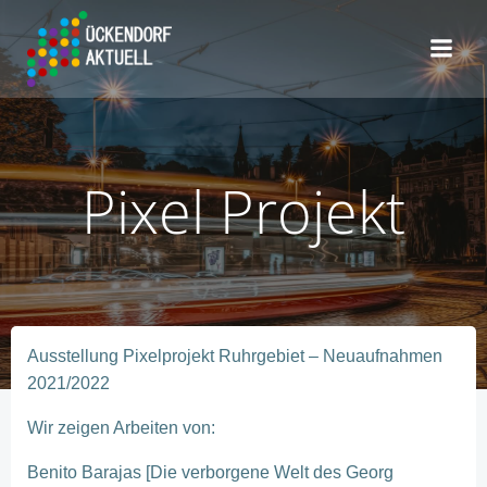
Zum
Inhalt
springen
Pixel Projekt
Ausstellung Pixelprojekt Ruhrgebiet – Neuaufnahmen
2021/2022
Wir zeigen Arbeiten von:
Benito Barajas [Die verborgene Welt des Georg