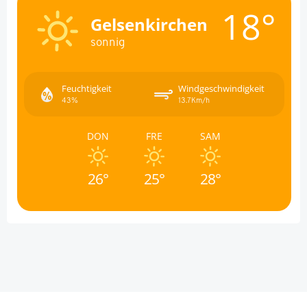
18°
Gelsenkirchen
sonnig
Feuchtigkeit
Windgeschwindigkeit
43%
13.7Km/h
DON
FRE
SAM
26°
25°
28°