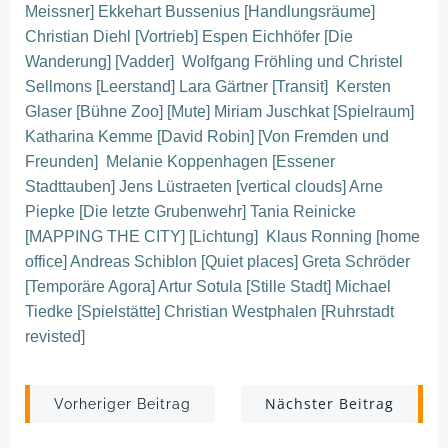
Meissner] Ekkehart Bussenius [Handlungsräume]
Christian Diehl [Vortrieb] Espen Eichhöfer [Die
Wanderung] [Vadder] Wolfgang Fröhling und Christel
Sellmons [Leerstand] Lara Gärtner [Transit] Kersten
Glaser [Bühne Zoo] [Mute] Miriam Juschkat [Spielraum]
Katharina Kemme [David Robin] [Von Fremden und
Freunden] Melanie Koppenhagen [Essener
Stadttauben] Jens Lüstraeten [vertical clouds] Arne
Piepke [Die letzte Grubenwehr] Tania Reinicke
[MAPPING THE CITY] [Lichtung] Klaus Ronning [home
office] Andreas Schiblon [Quiet places] Greta Schröder
[Temporäre Agora] Artur Sotula [Stille Stadt] Michael
Tiedke [Spielstätte] Christian Westphalen [Ruhrstadt
revisted]
Post
Post
Nächster Beitrag
Vorheriger Beitrag