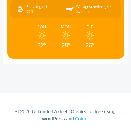
Feuchtigkeit
Windgeschwindigkeit
50%
3.6Km/h
SON
MON
DIE
32°
28°
26°
© 2026 Ückendorf Aktuell. Created for free using
Colibri
WordPress and