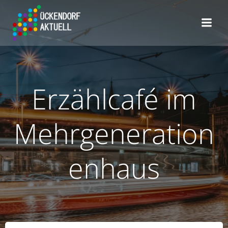
Zum
Inhalt
springen
Erzählcafé im
Mehrgeneration
enhaus