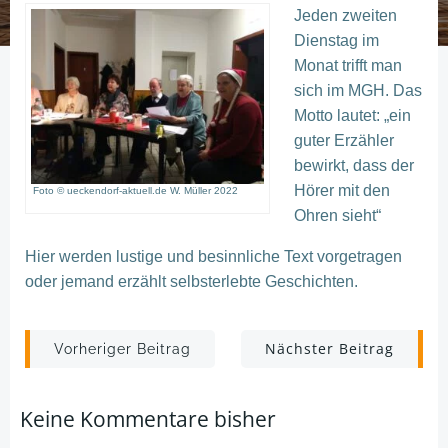
Jeden zweiten
Dienstag im
Monat trifft man
sich im MGH. Das
Motto lautet: „ein
guter Erzähler
bewirkt, dass der
Hörer mit den
Foto © ueckendorf-aktuell.de W. Müller 2022
Ohren sieht“
Hier werden lustige und besinnliche Text vorgetragen
oder jemand erzählt selbsterlebte Geschichten.
Post
Post
Nächster Beitrag
Vorheriger Beitrag
navigation
navigation
Keine Kommentare bisher