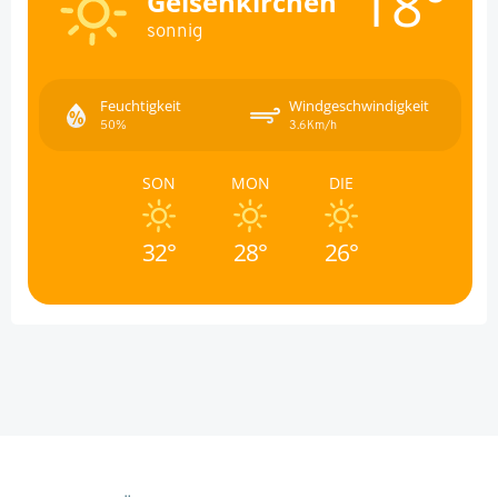
18°
Gelsenkirchen
sonnig
Feuchtigkeit
Windgeschwindigkeit
50%
3.6Km/h
SON
MON
DIE
32°
28°
26°