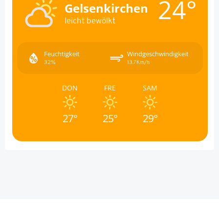
24°
Gelsenkirchen
leicht bewölkt
Feuchtigkeit
Windgeschwindigkeit
32%
13.7Km/h
DON
FRE
SAM
27°
25°
29°