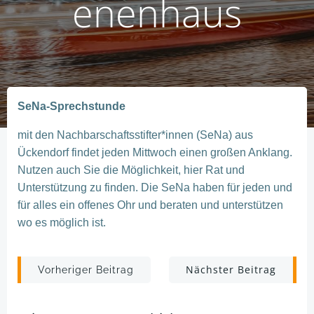
enenhaus
SeNa-Sprechstunde
mit den Nachbarschaftsstifter*innen (SeNa) aus
Ückendorf findet jeden Mittwoch einen großen Anklang.
Nutzen auch Sie die Möglichkeit, hier Rat und
Unterstützung zu finden. Die SeNa haben für jeden und
für alles ein offenes Ohr und beraten und unterstützen
wo es möglich ist.
Post
Post
Nächster Beitrag
Vorheriger Beitrag
navigation
navigation