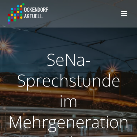
Zum
Inhalt
springen
SeNa-
Sprechstunde
im
Mehrgeneration