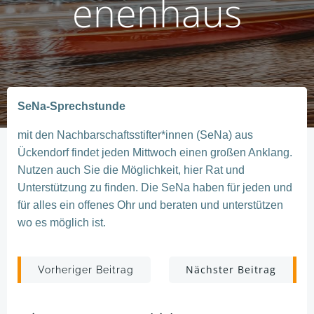
enenhaus
SeNa-Sprechstunde
mit den Nachbarschaftsstifter*innen (SeNa) aus
Ückendorf findet jeden Mittwoch einen großen Anklang.
Nutzen auch Sie die Möglichkeit, hier Rat und
Unterstützung zu finden. Die SeNa haben für jeden und
für alles ein offenes Ohr und beraten und unterstützen
wo es möglich ist.
Post
Post
Nächster Beitrag
Vorheriger Beitrag
navigation
navigation