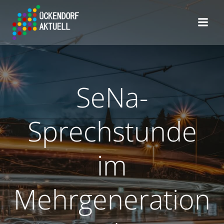
Zum
Inhalt
springen
SeNa-
Sprechstunde
im
Mehrgeneration