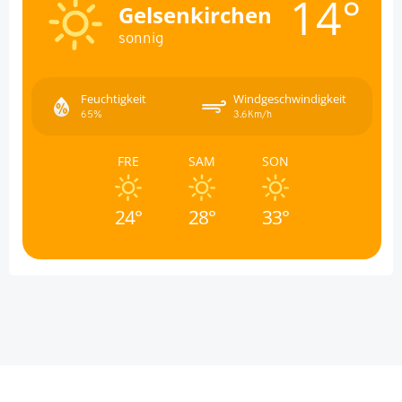
14°
Gelsenkirchen
sonnig
Feuchtigkeit
Windgeschwindigkeit
65%
3.6Km/h
FRE
SAM
SON
24°
28°
33°