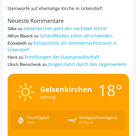
Steinwürfe auf ehemalige Kirche in Ückendorf:
Neueste Kommentare
Gelsenkirchen geht den nächsten Schritt
Silke
zu
Schandflecken sollen verschwinden.
Alfrun Blanck
zu
Extraschicht, ein Sommernachtstraum in
Eöisabeth
zu
Ückendorf:
Ermittlungen der Staatsanwaltschaft
Hans
zu
Drogen-Fahrt durch den Gegenverkehr
Ulrich Bierschenk
zu
18°
Gelsenkirchen
sonnig
Feuchtigkeit
Windgeschwindigkeit
43%
13.7Km/h