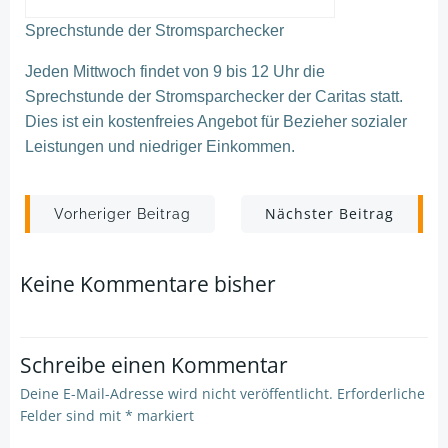
Sprechstunde der
Stromsparchecker
Jeden Mittwoch fi
ndet von 9 bis 12
Uhr die
Sprechstunde der
Stromsparchecker
der Caritas statt.
Dies ist ein kostenfreies Angebot für Bezieher sozialer
Leistungen und niedriger Einkommen.
Post
Post
Nächster Beitrag
Vorheriger Beitrag
navigation
navigation
Keine Kommentare bisher
Schreibe einen Kommentar
Deine E-Mail-Adresse wird nicht veröffentlicht.
Erforderliche
Felder sind mit
*
markiert