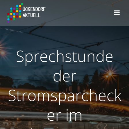
Zum
Inhalt
springen
Sprechstunde
der
Stromsparcheck
er im