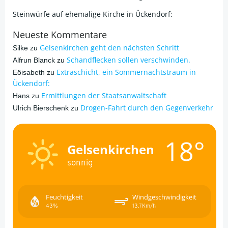
Steinwürfe auf ehemalige Kirche in Ückendorf:
Neueste Kommentare
Gelsenkirchen geht den nächsten Schritt
Silke
zu
Schandflecken sollen verschwinden.
Alfrun Blanck
zu
Extraschicht, ein Sommernachtstraum in
Eöisabeth
zu
Ückendorf:
Ermittlungen der Staatsanwaltschaft
Hans
zu
Drogen-Fahrt durch den Gegenverkehr
Ulrich Bierschenk
zu
18°
Gelsenkirchen
sonnig
Feuchtigkeit
Windgeschwindigkeit
43%
13.7Km/h