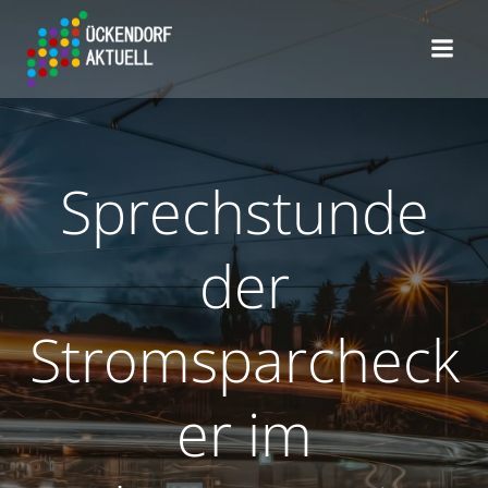
Zum
Inhalt
springen
Sprechstunde
der
Stromsparcheck
er im