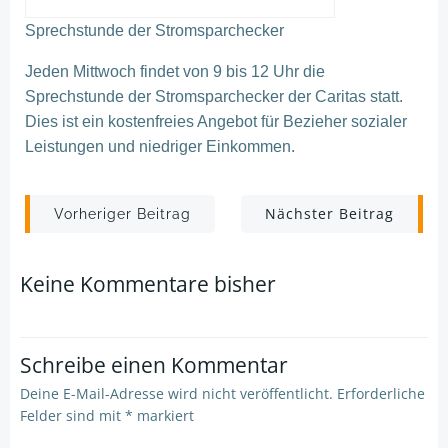
Sprechstunde der
Stromsparchecker
Jeden Mittwoch fi
ndet von 9 bis 12
Uhr die
Sprechstunde der
Stromsparchecker
der Caritas statt.
Dies ist ein kostenfreies Angebot für Bezieher sozialer
Leistungen und niedriger Einkommen.
Post
Post
Nächster Beitrag
Vorheriger Beitrag
navigation
navigation
Keine Kommentare bisher
Schreibe einen Kommentar
Deine E-Mail-Adresse wird nicht veröffentlicht.
Erforderliche
Felder sind mit
*
markiert