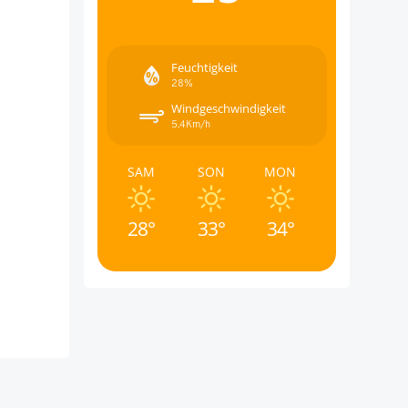
Feuchtigkeit
28%
Windgeschwindigkeit
5.4Km/h
SAM
SON
MON
28°
33°
34°