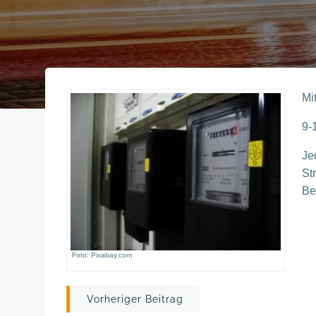
Mi
9-
Je
St
Be
Foto: Pixabay.com
Post
Vorheriger Beitrag