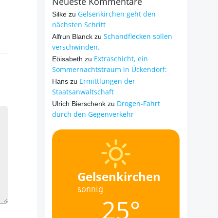
Neueste Kommentare
Gelsenkirchen geht den
Silke
zu
nächsten Schritt
Schandflecken sollen
Alfrun Blanck
zu
verschwinden.
Extraschicht, ein
Eöisabeth
zu
Sommernachtstraum in Ückendorf:
Ermittlungen der
Hans
zu
Staatsanwaltschaft
Drogen-Fahrt
Ulrich Bierschenk
zu
durch den Gegenverkehr
Gelsenkirchen
sonnig
25°