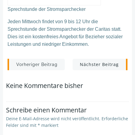
Sprechstunde der
Stromsparchecker
Jeden Mittwoch fi
ndet von 9 bis 12
Uhr die
Sprechstunde der
Stromsparchecker
der Caritas statt.
Dies ist ein kostenfreies Angebot für Bezieher sozialer
Leistungen und niedriger Einkommen.
Post
Post
Nächster Beitrag
Vorheriger Beitrag
navigation
navigation
Keine Kommentare bisher
Schreibe einen Kommentar
Deine E-Mail-Adresse wird nicht veröffentlicht.
Erforderliche
Felder sind mit
*
markiert