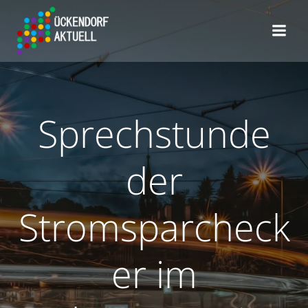
Zum
Inhalt
springen
Sprechstunde
der
Stromsparcheck
er im