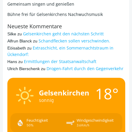
Gemeinsam singen und genießen
Bühne frei für Gelsenkirchens Nachwuchsmusik
Neueste Kommentare
Gelsenkirchen geht den nächsten Schritt
Silke
zu
Schandflecken sollen verschwinden.
Alfrun Blanck
zu
Extraschicht, ein Sommernachtstraum in
Eöisabeth
zu
Ückendorf:
Ermittlungen der Staatsanwaltschaft
Hans
zu
Drogen-Fahrt durch den Gegenverkehr
Ulrich Bierschenk
zu
18°
Gelsenkirchen
sonnig
Feuchtigkeit
Windgeschwindigkeit
50%
3.6Km/h