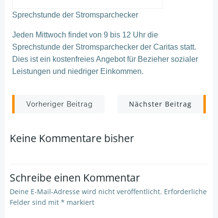
Sprechstunde der
Stromsparchecker
Jeden Mittwoch fi
ndet von 9 bis 12
Uhr die
Sprechstunde der
Stromsparchecker
der Caritas statt.
Dies ist ein kostenfreies Angebot für Bezieher sozialer
Leistungen und niedriger Einkommen.
Post
Post
Nächster Beitrag
Vorheriger Beitrag
navigation
navigation
Keine Kommentare bisher
Schreibe einen Kommentar
Deine E-Mail-Adresse wird nicht veröffentlicht.
Erforderliche
Felder sind mit
*
markiert