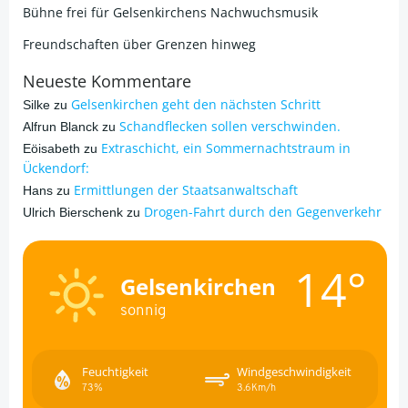
Bühne frei für Gelsenkirchens Nachwuchsmusik
Freundschaften über Grenzen hinweg
Neueste Kommentare
Gelsenkirchen geht den nächsten Schritt
Silke
zu
Schandflecken sollen verschwinden.
Alfrun Blanck
zu
Extraschicht, ein Sommernachtstraum in
Eöisabeth
zu
Ückendorf:
Ermittlungen der Staatsanwaltschaft
Hans
zu
Drogen-Fahrt durch den Gegenverkehr
Ulrich Bierschenk
zu
14°
Gelsenkirchen
sonnig
Feuchtigkeit
Windgeschwindigkeit
73%
3.6Km/h