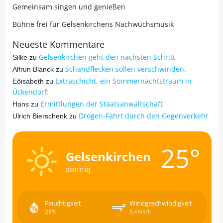
Gemeinsam singen und genießen
Bühne frei für Gelsenkirchens Nachwuchsmusik
Neueste Kommentare
Gelsenkirchen geht den nächsten Schritt
Silke
zu
Schandflecken sollen verschwinden.
Alfrun Blanck
zu
Extraschicht, ein Sommernachtstraum in
Eöisabeth
zu
Ückendorf:
Ermittlungen der Staatsanwaltschaft
Hans
zu
Drogen-Fahrt durch den Gegenverkehr
Ulrich Bierschenk
zu
25°
Gelsenkirchen
sonnig
Feuchtigkeit
Windgeschwindigkeit
28%
5.4Km/h