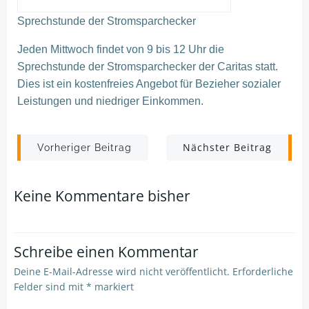
Sprechstunde der
Stromsparchecker
Jeden Mittwoch fi
ndet von 9 bis 12
Uhr die
Sprechstunde der
Stromsparchecker
der Caritas statt.
Dies ist ein kostenfreies Angebot für Bezieher sozialer
Leistungen und niedriger Einkommen.
Post
Post
Nächster Beitrag
Vorheriger Beitrag
navigation
navigation
Keine Kommentare bisher
Schreibe einen Kommentar
Deine E-Mail-Adresse wird nicht veröffentlicht.
Erforderliche
Felder sind mit
*
markiert