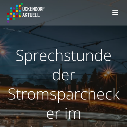
Zum
Inhalt
springen
Sprechstunde
der
Stromsparcheck
er im