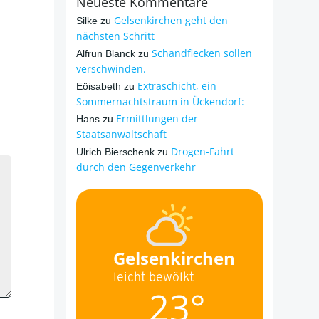
Neueste Kommentare
Gelsenkirchen geht den
Silke
zu
nächsten Schritt
Schandflecken sollen
Alfrun Blanck
zu
verschwinden.
Extraschicht, ein
Eöisabeth
zu
Sommernachtstraum in Ückendorf:
Ermittlungen der
Hans
zu
Staatsanwaltschaft
Drogen-Fahrt
Ulrich Bierschenk
zu
durch den Gegenverkehr
Gelsenkirchen
leicht bewölkt
23°