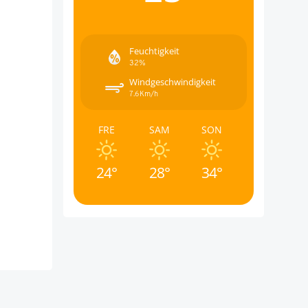
Feuchtigkeit
32%
Windgeschwindigkeit
7.6Km/h
FRE
SAM
SON
24°
28°
34°