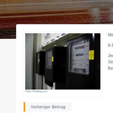
Mi
9-
Je
St
Be
Foto: Pixabay.com
Post
Vorheriger Beitrag