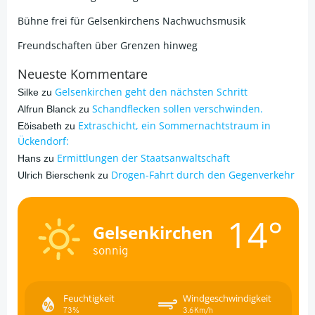
Bühne frei für Gelsenkirchens Nachwuchsmusik
Freundschaften über Grenzen hinweg
Neueste Kommentare
Gelsenkirchen geht den nächsten Schritt
Silke
zu
Schandflecken sollen verschwinden.
Alfrun Blanck
zu
Extraschicht, ein Sommernachtstraum in
Eöisabeth
zu
Ückendorf:
Ermittlungen der Staatsanwaltschaft
Hans
zu
Drogen-Fahrt durch den Gegenverkehr
Ulrich Bierschenk
zu
14°
Gelsenkirchen
sonnig
Feuchtigkeit
Windgeschwindigkeit
73%
3.6Km/h