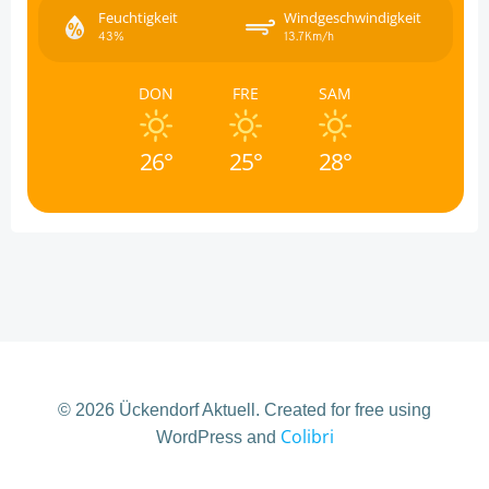
Feuchtigkeit
Windgeschwindigkeit
43%
13.7Km/h
DON
FRE
SAM
26°
25°
28°
© 2026 Ückendorf Aktuell. Created for free using
Colibri
WordPress and