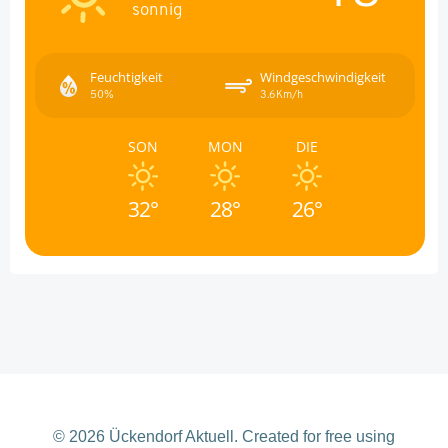
sonnig
Feuchtigkeit
Windgeschwindigkeit
50%
3.6Km/h
SON
MON
DIE
32°
28°
26°
© 2026 Ückendorf Aktuell. Created for free using