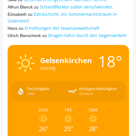
Schandflecken sollen verschwinden.
Alfrun Blanck
zu
Extraschicht, ein Sommernachtstraum in
Eöisabeth
zu
Ückendorf:
Ermittlungen der Staatsanwaltschaft
Hans
zu
Drogen-Fahrt durch den Gegenverkehr
Ulrich Bierschenk
zu
18°
Gelsenkirchen
sonnig
Feuchtigkeit
Windgeschwindigkeit
43%
13.7Km/h
DON
FRE
SAM
26°
25°
28°