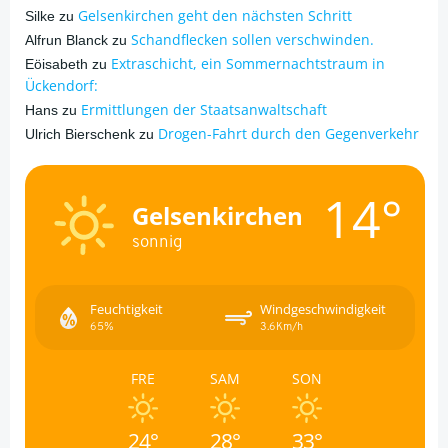
Gelsenkirchen geht den nächsten Schritt
Silke
zu
Schandflecken sollen verschwinden.
Alfrun Blanck
zu
Extraschicht, ein Sommernachtstraum in
Eöisabeth
zu
Ückendorf:
Ermittlungen der Staatsanwaltschaft
Hans
zu
Drogen-Fahrt durch den Gegenverkehr
Ulrich Bierschenk
zu
14°
Gelsenkirchen
sonnig
Feuchtigkeit
Windgeschwindigkeit
65%
3.6Km/h
FRE
SAM
SON
24°
28°
33°