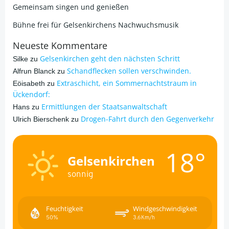
Gemeinsam singen und genießen
Bühne frei für Gelsenkirchens Nachwuchsmusik
Neueste Kommentare
Gelsenkirchen geht den nächsten Schritt
Silke
zu
Schandflecken sollen verschwinden.
Alfrun Blanck
zu
Extraschicht, ein Sommernachtstraum in
Eöisabeth
zu
Ückendorf:
Ermittlungen der Staatsanwaltschaft
Hans
zu
Drogen-Fahrt durch den Gegenverkehr
Ulrich Bierschenk
zu
18°
Gelsenkirchen
sonnig
Feuchtigkeit
Windgeschwindigkeit
50%
3.6Km/h