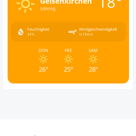
18°
Gelsenkirchen
sonnig
Feuchtigkeit
Windgeschwindigkeit
43%
13.7Km/h
DON
FRE
SAM
26°
25°
28°